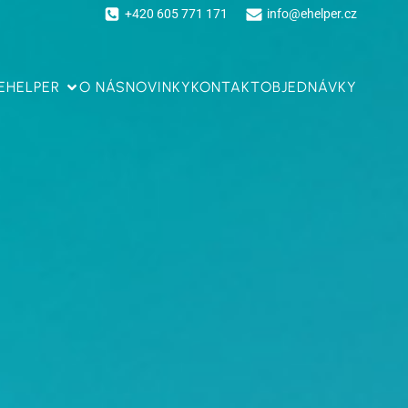
+420 605 771 171
info@ehelper.cz
EHELPER
O NÁS
NOVINKY
KONTAKT
OBJEDNÁVKY