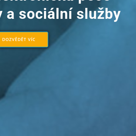
y a sociální služby
E DOZVĚDĚT VÍC