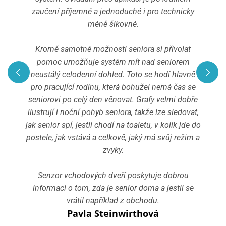
zaučení příjemné a jednoduché i pro technicky
méně šikovné.
Za 
2x 
Kromě samotné možnosti seniora si přivolat
5 h
pomoc umožňuje systém mít nad seniorem
po
neustálý celodenní dohled. Toto se hodí hlavně
kte
pro pracující rodinu, která bohužel nemá čas se
na 
seniorovi po celý den věnovat. Grafy velmi dobře
ž
ilustrují i noční pohyb seniora, takže lze sledovat,
jak senior spí, jestli chodí na toaletu, v kolik jde do
Při
postele, jak vstává a celkově, jaký má svůj režim a
mus
zvyky.
Dí
so
Senzor vchodových dveří poskytuje dobrou
informaci o tom, zda je senior doma a jestli se
m
vrátil například z obchodu.
Pavla Steinwirthová