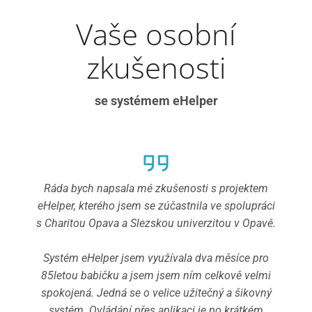
Vaše osobní
zkušenosti
se systémem eHelper
i o
Ráda bych napsala mé zkušenosti s projektem
Byd
ytě,
eHelper, kterého jsem se zúčastnila ve spolupráci
s
s Charitou Opava a Slezskou univerzitou v Opavě.
de
Systém eHelper jsem využívala dva měsíce pro
ma
85letou babičku a jsem jsem ním celkově velmi
spokojená. Jedná se o velice užitečný a šikovný
ne
systém. Ovládání přes aplikaci je po krátkém