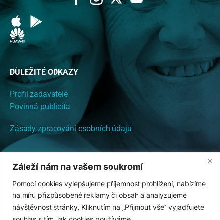
DŮLEŽITÉ ODKAZY
Profil zadavatele
Povinná publicita
Zásady zpracování osobních údajů
PROVOZOVATEL SYSTÉMU EHELPER
Záleží nám na vašem soukromí
ZDRAVOTNÍ A SOCIÁLNÍ SLUŽBY, s. r. o.
Pomocí cookies vylepšujeme příjemnost prohlížení, nabízíme
Na Chabovci 444, Vřesina u Hlučína, 74720
na míru přizpůsobené reklamy či obsah a analyzujeme
návštěvnost stránky. Kliknutím na „Přijmout vše“ vyjadřujete
IČ: 2856160
souhlas s tím, jak cookies používáme.