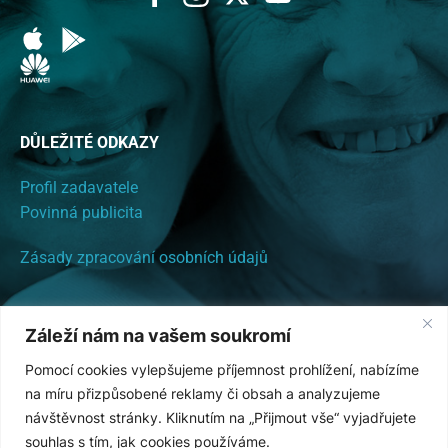
DŮLEŽITÉ ODKAZY
Profil zadavatele
Povinná publicita
Zásady zpracování osobních údajů
PROVOZOVATEL SYSTÉMU EHELPER
Záleží nám na vašem soukromí
ZDRAVOTNÍ A SOCIÁLNÍ SLUŽBY, s. r. o.
Pomocí cookies vylepšujeme příjemnost prohlížení, nabízíme
Na Chabovci 444, Vřesina u Hlučína, 74720
na míru přizpůsobené reklamy či obsah a analyzujeme
návštěvnost stránky. Kliknutím na „Přijmout vše“ vyjadřujete
IČ: 2856160
souhlas s tím, jak cookies používáme.